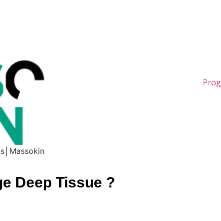
Pro
ons│Massokin
ge Deep Tissue ?